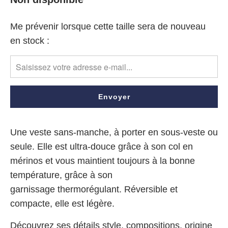
Me prévenir lorsque cette taille sera de nouveau
Translation
en stock :
missing:
fr.products.notify_form.description:
Une veste sans-manche, à porter en sous-veste ou
seule. Elle est ultra-douce grâce à son col en
mérinos
et vous maintient toujours à la bonne
température, grâce à son
garnissage thermorégulant. Réversible et
compacte, elle est légère.
Découvrez ses détails style, compositions, origine