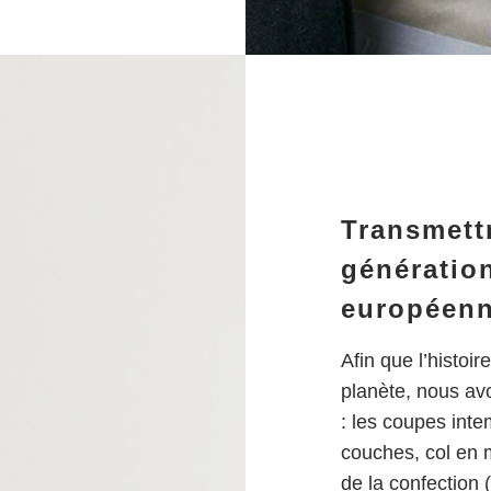
Transmett
génératio
européenn
Afin que l’histoi
planète, nous av
: les coupes inte
couches, col en m
de la confection 