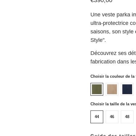
Une veste parka im
ultra-protectrice c
saisons, son style
Style".
Découvrez ses déta
fabrication dans le
Choisir la couleur de la
Choisir la taille de la v
44
46
48
Guide des tailles