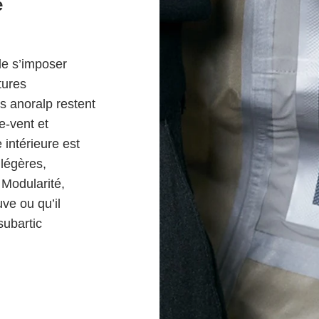
e
de s’imposer
tures
s anoralp restent
e-vent et
 intérieure est
 légères,
 Modularité,
uve ou qu’il
subartic