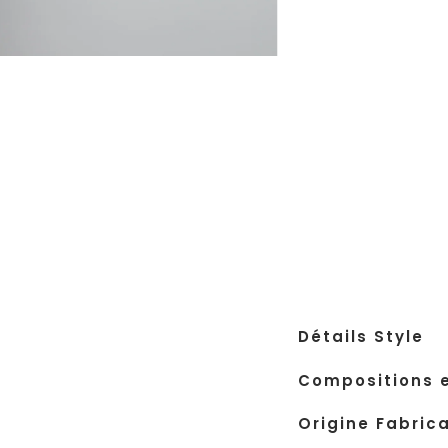
Choisir la taille de 
34
36
38
Guide des taill
LIVRAISON ET R
Détails Style
Compositions e
Origine Fabric