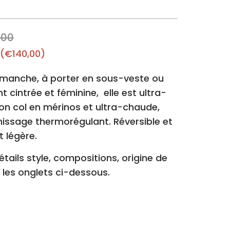
,00
(
€140,00
)
manche, à porter en sous-veste ou
 cintrée et féminine, elle est ultra-
on col en mérinos
et ultra-chaude,
issage thermorégulant. Réversible et
t légère.
tails style, compositions, origine de
 les onglets ci-dessous.
 la veste numéro 2 (3 couleurs: extérieur de la
: