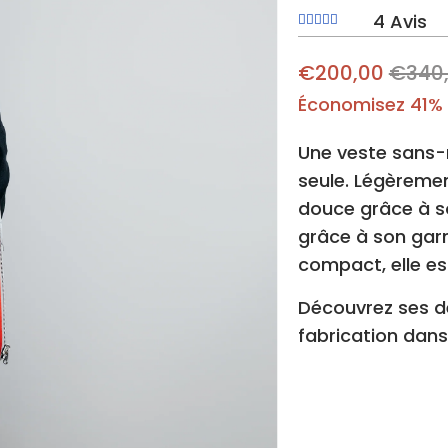
4 Avis
€200,00
€340
Économisez 41% 
Une veste sans-
seule. Légèrement
douce grâce à s
grâce à son garn
compact, elle es
Découvrez ses dé
fabrication dans
Choisir la couleur de
veste, intérieur, col) 