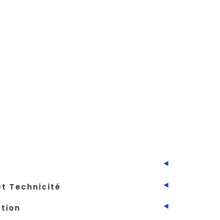
la veste numéro 2
40
42
es
Ajouter au panier
ETOUR OFFERTS - FRANCE ET BELGIQUE
◄
◄
t Technicité
◄
ation