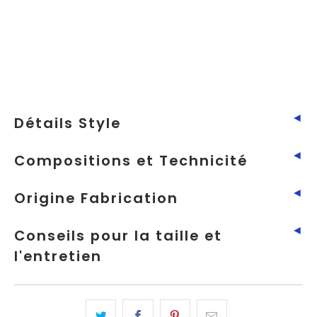
Ajouter au panier
LIVRAISON ET RETOUR OFFERTS - FRANCE ET
BELGIQUE
◄
Détails Style
◄
Compositions et Technicité
◄
Origine Fabrication
◄
Conseils pour la taille et
l'entretien