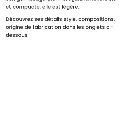
et compacte, elle est légère.
Découvrez ses détails style, compositions,
origine de fabrication dans les onglets ci-
dessous.
Choisir la couleur de la veste numéro 2 (3 couleurs:
extérieur de la veste, intérieur, col) :
Choisir la taille de la veste numéro 2
44
46
48
50
52
54
Guide des tailles